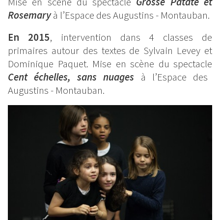
Mise en scène du spectacle
Grosse Patate et
Rosemary
à l’Espace des Augustins - Montauban.
En 2015
, intervention dans 4 classes de
primaires autour des textes de Sylvain Levey et
Dominique Paquet. Mise en scène du spectacle
Cent échelles, sans nuages
à l’Espace des
Augustins - Montauban.