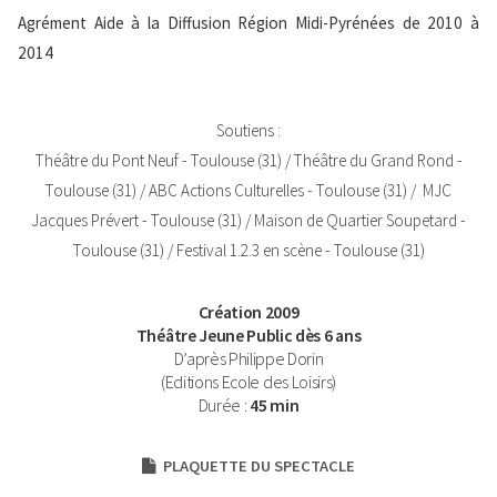
Texte
Agrément Aide à la Diffusion Région Midi-Pyrénées de 2010 à
2014
Texte
Soutiens :
Théâtre du Pont Neuf - Toulouse (31) / Théâtre du Grand Rond -
Toulouse (31) / ABC Actions Culturelles - Toulouse (31) / MJC
Jacques Prévert - Toulouse (31) / Maison de Quartier Soupetard -
Toulouse (31) / Festival 1.2.3 en scène - Toulouse (31)
Infos
Création 2009
Gauche
Théâtre Jeune Public dès 6 ans
D’après Philippe Dorin
(Editions Ecole des Loisirs)
Durée :
45 min
Fichiers
PLAQUETTE DU SPECTACLE