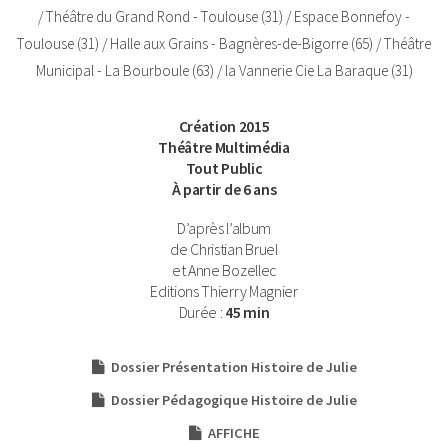
/ Théâtre du Grand Rond - Toulouse (31) / Espace Bonnefoy -
Toulouse (31) / Halle aux Grains - Bagnères-de-Bigorre (65) / Théâtre
Municipal - La Bourboule (63) / la Vannerie Cie La Baraque (31)
Infos
Création 2015
Gauche
Théâtre Multimédia
Tout Public
À partir de 6 ans
D’après l’album
de Christian Bruel
et Anne Bozellec
Editions Thierry Magnier
Durée :
45 min
Fichiers
Dossier Présentation Histoire de Julie
Dossier Pédagogique Histoire de Julie
AFFICHE