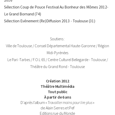
2016
Sélection Coup de Pouce Festival Au Bonheur des Mômes 2012-
Le Grand Bornand (74)
Sélection Evénement (Re)Diffusion 2013 - Toulouse (31)
Texte
Soutiens :
Ville de Toulouse / Conseil Départemental Haute-Garonne / Région
Midi-Pyrénées
Le Pari -Tarbes / F.O.L 65 / Centre Culturel Bellegarde - Toulouse /
Théâtre du Grand Rond - Toulouse
Infos
Création 2012
Gauche
Théâtre Multimédia
Tout public
À partir de 6 ans
D'après l'album «
Travailler moins pour lire plus
»
de Alain Serres et Pef
Editions rue du Monde