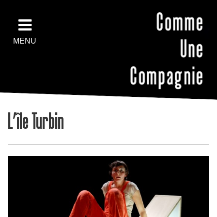
MENU
L’île Turbin