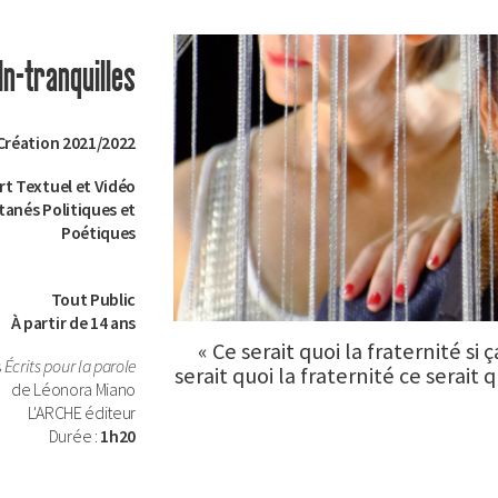
In-tranquilles
Création 2021/2022
t Textuel et Vidéo
tanés Politiques et
Poétiques
Tout Public
À partir de 14 ans
« Ce serait quoi la fraternité si
s
Écrits pour la parole
serait quoi la fraternité ce serait
de Léonora Miano
L'ARCHE éditeur
Durée :
1h20