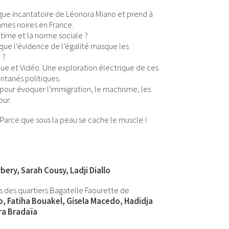
e incantatoire de Léonora Miano et prend à
mmes noires en France.
time et la norme sociale ?
sque l’évidence de l’égalité masque les
 ?
ue et Vidéo. Une exploration électrique de ces
antanés politiques.
n pour évoquer l'immigration, le machisme, les
ur.
s. Parce que sous la peau se cache le muscle !
ery, Sarah Cousy, Ladji Diallo
es des quartiers Bagatelle Faourette de
, Fatiha Bouakel, Gisela Macedo, Hadidja
ra Bradaïa