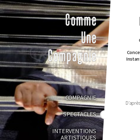
Infos
Gauche
Concer
Instan
COMPAGNIE
D’aprè
SPECTACLES
INTERVENTIONS
ARTISTIQUES