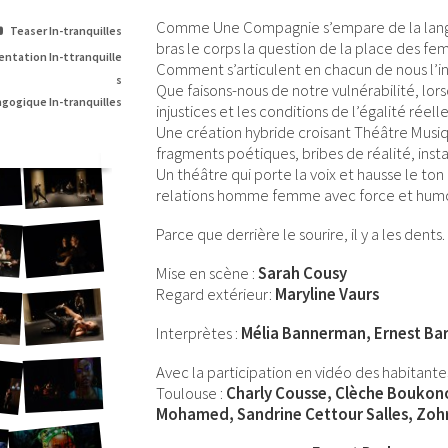
Comme Une Compagnie s’empare de la langu
Teaser In-tranquilles
bras le corps la question de la place des fe
entation In-ttranquille
Comment s’articulent en chacun de nous l’in
s
Que faisons-nous de notre vulnérabilité, lor
gogique In-tranquilles
injustices et les conditions de l’égalité réelle
Une création hybride croisant Théâtre Musiq
fragments poétiques, bribes de réalité, inst
Un théâtre qui porte la voix et hausse le to
relations homme femme avec force et humo
Parce que derrière le sourire, il y a les dent
Mise en scène :
Sarah Cousy
Regard extérieur:
Maryline Vaurs
Interprètes :
Mélia Bannerman, Ernest Barb
Avec la participation en vidéo des habitant
Toulouse :
Charly Cousse, Clèche Boukono
Mohamed, Sandrine Cettour Salles, Zoh